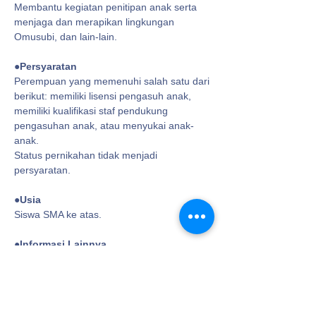
​Membantu kegiatan penitipan anak serta
menjaga dan merapikan lingkungan
Omusubi, dan lain-lain.
●Persyaratan
Perempuan yang memenuhi salah satu dari
berikut: memiliki lisensi pengasuh anak,
memiliki kualifikasi staf pendukung
pengasuhan anak, atau menyukai anak-
anak.
Status pernikahan tidak menjadi
persyaratan.
●Usia
Siswa SMA ke atas.
●Informasi Lainnya
Relawan diperbolehkan membawa anak.
Relawan akan menerima “tiket penitipan
anak gratis” sesuai dengan jumlah jam yang
telah disumbangkan. (Tidak ada masa