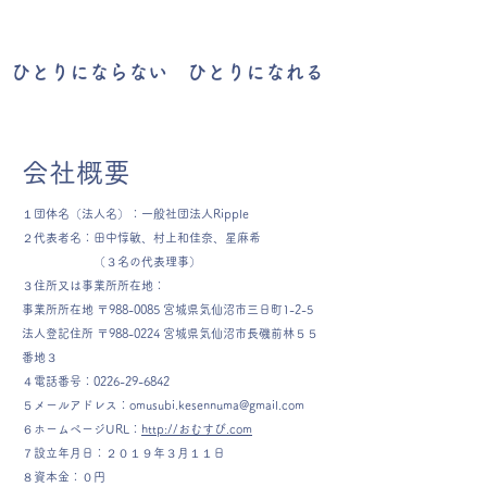
​ひとりにならない ひとりになれる
会社概要
１団体名（法人名）：一般社団法人Ripple
２代表者名：田中惇敏、村上和佳奈、星麻希
（３名の代表理事）
３住所又は事業所所在地：
事業所所在地 〒988-0085 宮城県気仙沼市三日町1-2-5
法人登記住所 〒988-0224 宮城県気仙沼市長磯前林５５
番地３
４電話番号：0226-29-6842
５メールアドレス：
omusubi.kesennuma@gmail.com
６ホームページURL：
http://おむすび.com
７設立年月日：２０１９年３月１１日
８資本金：０円