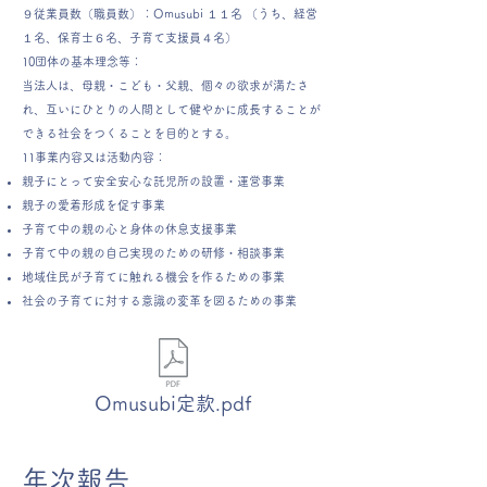
９従業員数（職員数）：Omusubi １１名 （うち、経営
１名、保育士６名、子育て支援員４名）
10団体の基本理念等：
当法人は、母親・こども・父親、個々の欲求が満たさ
れ、互いにひとりの人間として健やかに成長することが
できる社会をつくることを目的とする。
11事業内容又は活動内容：
親子にとって安全安心な託児所の設置・運営事業
親子の愛着形成を促す事業
子育て中の親の心と身体の休息支援事業
子育て中の親の自己実現のための研修・相談事業
地域住民が子育てに触れる機会を作るための事業
社会の子育てに対する意識の変革を図るための事業
Omusubi定款.pdf
年次報告