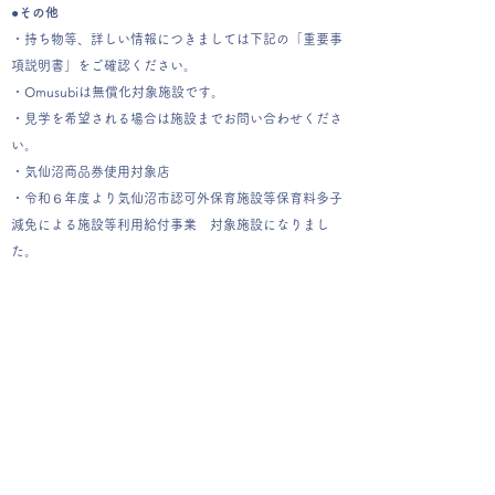
●その他
・持ち物等、詳しい情報につきましては下記の「重要事
項説明書」をご確認ください。
・Omusubiは無償化対象施設です。
・見学を希望される場合は施設までお問い合わせくださ
い。
・気仙沼商品券使用対象店
・令和６年度より気仙沼市認可外保育施設等保育料多子
減免による施設等利用給付事業 対象施設になりまし
た。