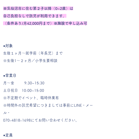
※気仙沼市に住む第２子以降（0~2歳）は
自己負担なしで託児が利用できます。
（条件あり/月42,000円まで）※施設で申し込み可
●対象
生後１ヶ月〜就学前（年長児）まで
※生後
​1〜
２ヶ月／小学生要相談
●営業日
月〜金 9:30~15:30
土日祝日 10:00~15:00
※不定期でイベント、臨時休業有
※時間外の託児希望につきましては事前にLINE・メー
ル・
070-4818-1698
にてお問い合わせください。
●定員