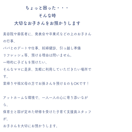
ちょっと困った・・・
そんな時
大切なお子さんをお預かりします
美容院や歯医者に、発表会や卒業式などの上のお子さん
の行事、
パパとのデートや仕事、妊婦健診、引っ越し準備
リフレッシュ等、預ける理由は問いません。
一時的に子どもを預けたい、
そんなママに是非、気軽に利用していただきたい場所で
す。
里帰りや祖父母の方でお孫さんを預けるのもOKです！
アットホームな環境で、一人一人の心に寄り添いなが
ら、
保育士と国が定めた研修を受けた子育て支援員スタッフ
が、
お子さんを大切にお預かりします。