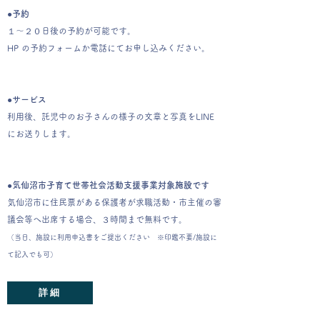
●予約
１〜２０日後の予約が可能です。
HP の予約フォームか電話にてお申し込みください。
●サービス
利用後、託児中のお子さんの様子の文章と写真をLINE
にお送りします。
●
気仙沼市子育て世帯社会活動支援事業対象施設です
気仙沼市に住民票がある保護者が求職活動・市主催の審
議会等へ出席する場合、３時間まで無料です。
（当日、施設に利用申込書を
ご提出ください ※印鑑不要/施設に
て記入でも可）
詳細