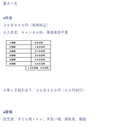
最大７名
●料金
３０分４５０円（保険料込）
※入会金、キャンセル料、事前面談不要
※第１子割引あり ３０分４００円（５０円割引）
●設備
託児室、子ども用トイレ、手洗い場、調乳室、園庭