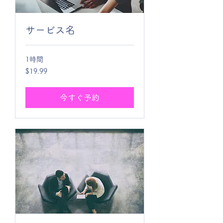
サービス名
1時間
19.99
$19.99
米
ド
ル
今すぐ予約