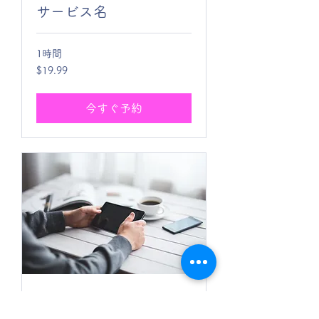
サービス名
1時間
19.99
$19.99
米
ド
ル
今すぐ予約
サービス名